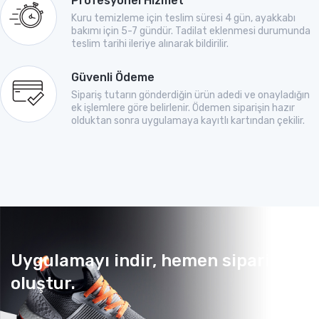
Profesyonel Hizmet
Kuru temizleme için teslim süresi 4 gün, ayakkabı
bakımı için 5-7 gündür. Tadilat eklenmesi durumunda
teslim tarihi ileriye alınarak bildirilir.
Güvenli Ödeme
Sipariş tutarın gönderdiğin ürün adedi ve onayladığın
ek işlemlere göre belirlenir. Ödemen siparişin hazır
olduktan sonra uygulamaya kayıtlı kartından çekilir.
Uygulamayı indir, hemen sipariş
oluştur.