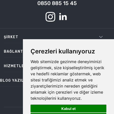
0850 885 15 45
ŞIRKET
Çerezleri kullanıyoruz
BAĞLANTILAR
Web sitemizde gezinme deneyiminizi
HIZMETLER
geliştirmek, size kişiselleştirilmiş içerik
ve hedefli reklamlar göstermek, web
sitesi trafiğimizi analiz etmek ve
BLOG YAZILARI
ziyaretçilerimizin nereden geldiğini
anlamak için çerezleri ve diğer izleme
teknolojilerini kullanıyoruz.
bilgi@temiz.co
Kabul et
1