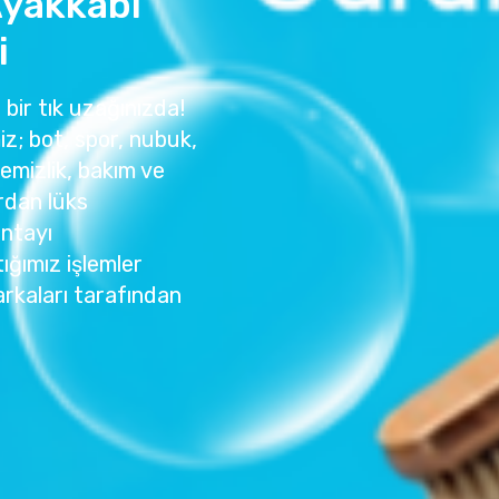
yakkabı
i
 bir tık uzağınızda!
z; bot, spor, nubuk,
temizlik, bakım ve
rdan lüks
antayı
ığımız işlemler
rkaları tarafından