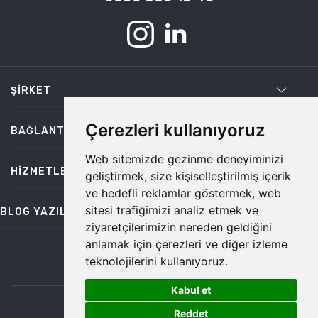
ŞIRKET
Çerezleri kullanıyoruz
BAĞLANTILAR
Web sitemizde gezinme deneyiminizi
HIZMETLER
geliştirmek, size kişiselleştirilmiş içerik
ve hedefli reklamlar göstermek, web
sitesi trafiğimizi analiz etmek ve
BLOG YAZILARI
ziyaretçilerimizin nereden geldiğini
anlamak için çerezleri ve diğer izleme
teknolojilerini kullanıyoruz.
bilgi@temiz.co
Kabul et
1
©2026 Temiz, Her Hakkı Saklıdır.
Reddet