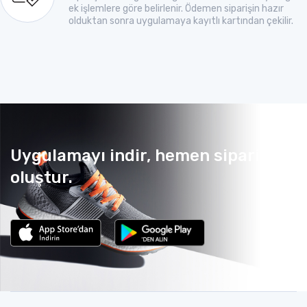
ek işlemlere göre belirlenir. Ödemen siparişin hazır
olduktan sonra uygulamaya kayıtlı kartından çekilir.
Uygulamayı indir, hemen sipariş
oluştur.