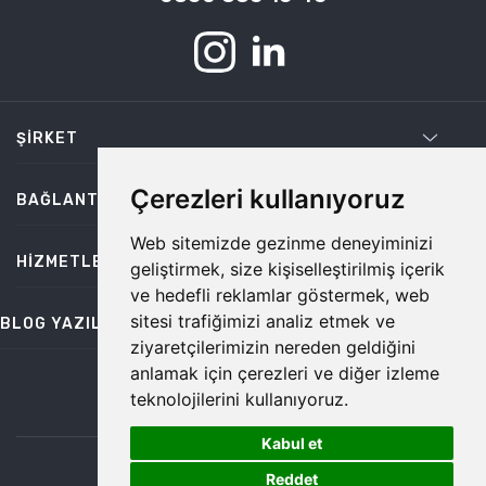
ŞIRKET
Çerezleri kullanıyoruz
BAĞLANTILAR
Web sitemizde gezinme deneyiminizi
HIZMETLER
geliştirmek, size kişiselleştirilmiş içerik
ve hedefli reklamlar göstermek, web
sitesi trafiğimizi analiz etmek ve
BLOG YAZILARI
ziyaretçilerimizin nereden geldiğini
anlamak için çerezleri ve diğer izleme
teknolojilerini kullanıyoruz.
bilgi@temiz.co
Kabul et
1
©2026 Temiz, Her Hakkı Saklıdır.
Reddet