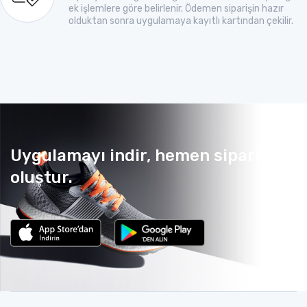
ek işlemlere göre belirlenir. Ödemen siparişin hazır
olduktan sonra uygulamaya kayıtlı kartından çekilir.
Uygulamayı indir, hemen sipariş
oluştur.