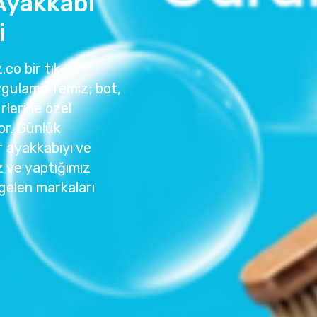
Ayakkabı
i
.co bir tık
ygulama Temiz; bot,
rlerine özel
or. Günlük
r ayakkabıyı ve
z ve yaptığımız
gelen markaları