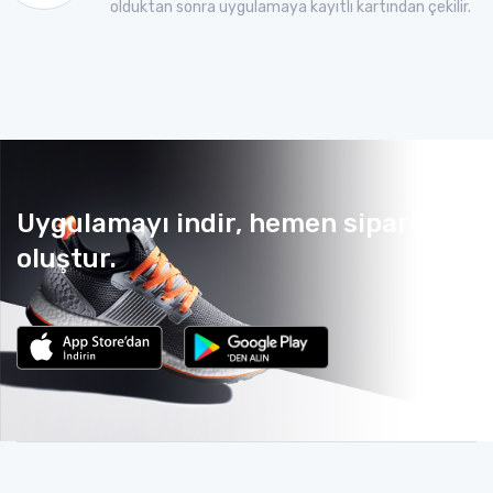
olduktan sonra uygulamaya kayıtlı kartından çekilir.
Uygulamayı indir, hemen sipariş
oluştur.