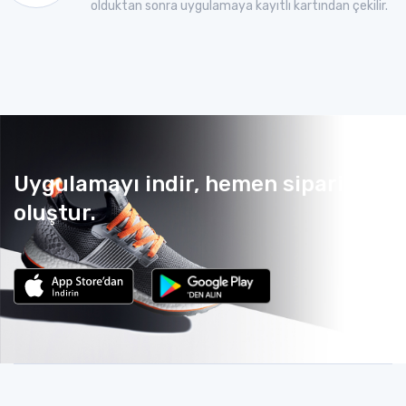
olduktan sonra uygulamaya kayıtlı kartından çekilir.
Uygulamayı indir, hemen sipariş
oluştur.