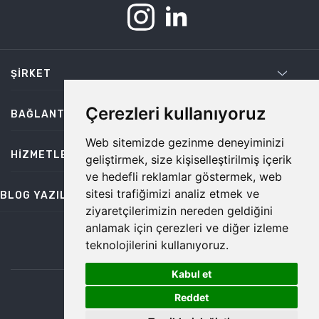
ŞIRKET
Çerezleri kullanıyoruz
BAĞLANTILAR
Web sitemizde gezinme deneyiminizi
HIZMETLER
geliştirmek, size kişiselleştirilmiş içerik
ve hedefli reklamlar göstermek, web
sitesi trafiğimizi analiz etmek ve
BLOG YAZILARI
ziyaretçilerimizin nereden geldiğini
anlamak için çerezleri ve diğer izleme
teknolojilerini kullanıyoruz.
bilgi@temiz.co
Kabul et
1
©2026 Temiz, Her Hakkı Saklıdır.
Reddet