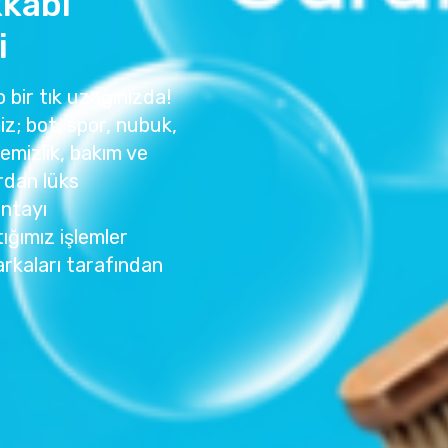
kabı
i
 bir tık uzağınızda!
z; bot, spor, nubuk,
temizlik, bakım ve
rdan lüks
antayı
ığımız işlemler
rkaları tarafından