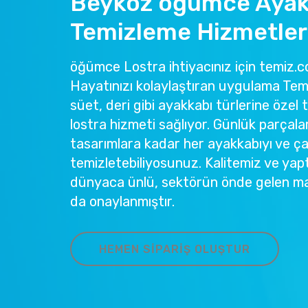
Beykoz öğümce Ayak
Temizleme Hizmetler
öğümce Lostra ihtiyacınız için temiz.co
Hayatınızı kolaylaştıran uygulama Temi
süet, deri gibi ayakkabı türlerine özel 
lostra hizmeti sağlıyor. Günlük parçala
tasarımlara kadar her ayakkabıyı ve ç
temizletebiliyosunuz. Kalitemiz ve yapt
dünyaca ünlü, sektörün önde gelen ma
da onaylanmıştır.
HEMEN SIPARIŞ OLUŞTUR