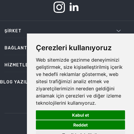
ŞIRKET
Çerezleri kullanıyoruz
BAĞLANTILAR
Web sitemizde gezinme deneyiminizi
HIZMETLER
geliştirmek, size kişiselleştirilmiş içerik
ve hedefli reklamlar göstermek, web
sitesi trafiğimizi analiz etmek ve
BLOG YAZILARI
ziyaretçilerimizin nereden geldiğini
anlamak için çerezleri ve diğer izleme
teknolojilerini kullanıyoruz.
bilgi@temiz.co
Kabul et
1
©2026 Temiz, Her Hakkı Saklıdır.
Reddet