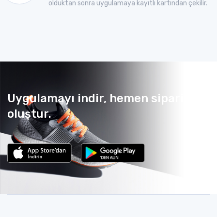
olduktan sonra uygulamaya kayıtlı kartından çekilir.
Uygulamayı indir, hemen sipariş
oluştur.