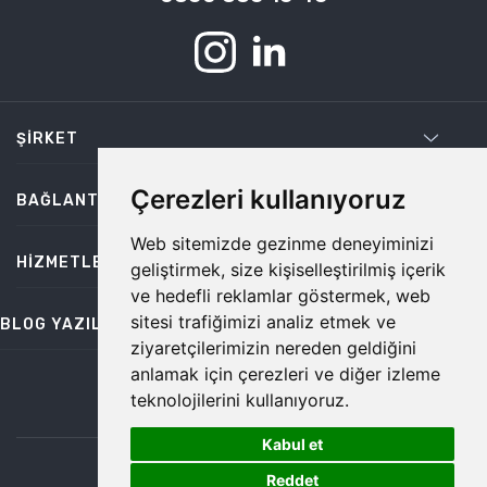
ŞIRKET
Çerezleri kullanıyoruz
BAĞLANTILAR
Web sitemizde gezinme deneyiminizi
HIZMETLER
geliştirmek, size kişiselleştirilmiş içerik
ve hedefli reklamlar göstermek, web
sitesi trafiğimizi analiz etmek ve
BLOG YAZILARI
ziyaretçilerimizin nereden geldiğini
anlamak için çerezleri ve diğer izleme
teknolojilerini kullanıyoruz.
bilgi@temiz.co
Kabul et
1
©2026 Temiz, Her Hakkı Saklıdır.
Reddet