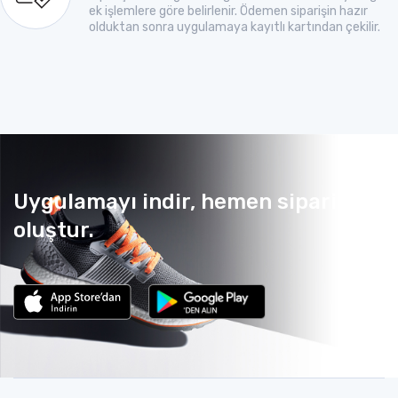
ek işlemlere göre belirlenir. Ödemen siparişin hazır
olduktan sonra uygulamaya kayıtlı kartından çekilir.
Uygulamayı indir, hemen sipariş
oluştur.