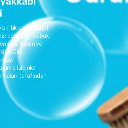
Ayakkabı
i
 bir tık uzağınızda!
z; bot, spor, nubuk,
temizlik, bakım ve
rdan lüks
antayı
ığımız işlemler
rkaları tarafından