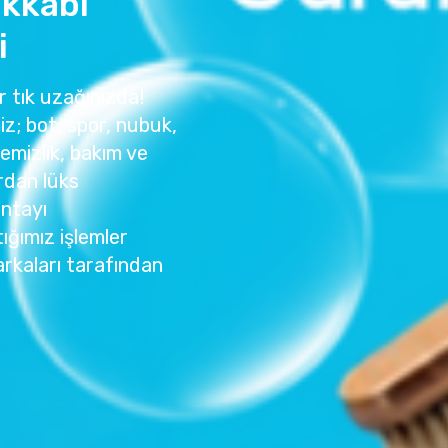
akkabı
i
ir tık uzağınızda!
z; bot, spor, nubuk,
temizlik, bakım ve
rdan lüks
antayı
ığımız işlemler
rkaları tarafından