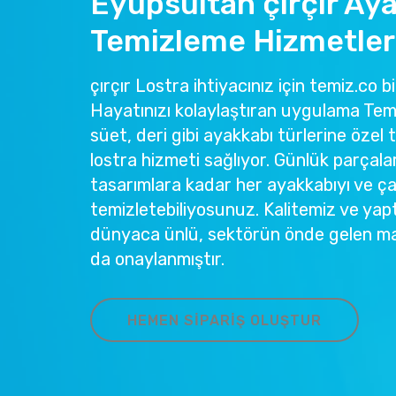
Eyüpsultan çırçır Ay
Temizleme Hizmetler
çırçır Lostra ihtiyacınız için temiz.co b
Hayatınızı kolaylaştıran uygulama Temi
süet, deri gibi ayakkabı türlerine özel 
lostra hizmeti sağlıyor. Günlük parçala
tasarımlara kadar her ayakkabıyı ve ç
temizletebiliyosunuz. Kalitemiz ve yapt
dünyaca ünlü, sektörün önde gelen ma
da onaylanmıştır.
HEMEN SIPARIŞ OLUŞTUR