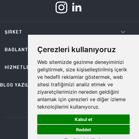
ŞIRKET
Çerezleri kullanıyoruz
BAĞLANTILAR
Web sitemizde gezinme deneyiminizi
HIZMETLER
geliştirmek, size kişiselleştirilmiş içerik
ve hedefli reklamlar göstermek, web
sitesi trafiğimizi analiz etmek ve
BLOG YAZILARI
ziyaretçilerimizin nereden geldiğini
anlamak için çerezleri ve diğer izleme
teknolojilerini kullanıyoruz.
bilgi@temiz.co
Kabul et
1
©2026 Temiz, Her Hakkı Saklıdır.
Reddet