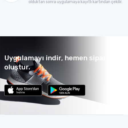
olduktan sonra uygulamaya kayıtlı kartından çekilir.
Uygulamayı indir, hemen sipariş
oluştur.