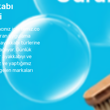
kabı
i
ınız için temiz.co
tıran uygulama
 ayakkabı türlerine
ağlıyor. Günlük
r ayakkabıyı ve
z ve yaptığımız
gelen markaları