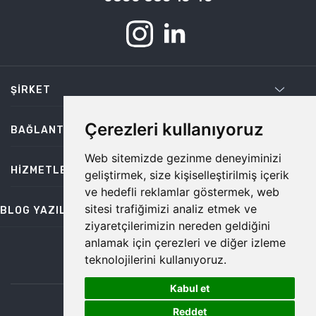
ŞIRKET
Çerezleri kullanıyoruz
BAĞLANTILAR
Web sitemizde gezinme deneyiminizi
HIZMETLER
geliştirmek, size kişiselleştirilmiş içerik
ve hedefli reklamlar göstermek, web
sitesi trafiğimizi analiz etmek ve
BLOG YAZILARI
ziyaretçilerimizin nereden geldiğini
anlamak için çerezleri ve diğer izleme
teknolojilerini kullanıyoruz.
bilgi@temiz.co
Kabul et
1
©2026 Temiz, Her Hakkı Saklıdır.
Reddet