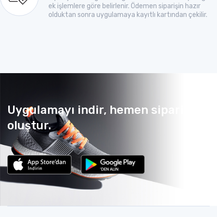
ek işlemlere göre belirlenir. Ödemen siparişin hazır
olduktan sonra uygulamaya kayıtlı kartından çekilir.
Uygulamayı indir, hemen sipariş
oluştur.