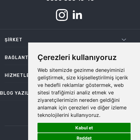
ŞIRKET
Çerezleri kullanıyoruz
BAĞLANTILAR
Web sitemizde gezinme deneyiminizi
HIZMETLER
geliştirmek, size kişiselleştirilmiş içerik
ve hedefli reklamlar göstermek, web
sitesi trafiğimizi analiz etmek ve
BLOG YAZILARI
ziyaretçilerimizin nereden geldiğini
anlamak için çerezleri ve diğer izleme
teknolojilerini kullanıyoruz.
bilgi@temiz.co
Kabul et
1
©2026 Temiz, Her Hakkı Saklıdır.
Reddet