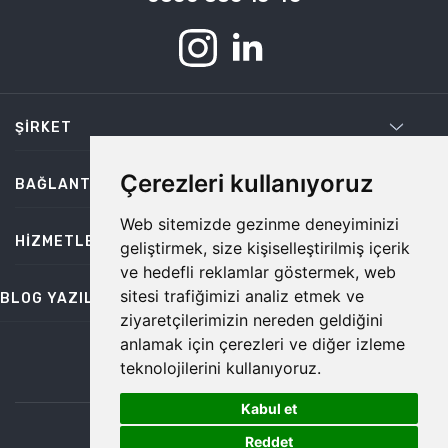
ŞIRKET
Çerezleri kullanıyoruz
BAĞLANTILAR
Web sitemizde gezinme deneyiminizi
HIZMETLER
geliştirmek, size kişiselleştirilmiş içerik
ve hedefli reklamlar göstermek, web
sitesi trafiğimizi analiz etmek ve
BLOG YAZILARI
ziyaretçilerimizin nereden geldiğini
anlamak için çerezleri ve diğer izleme
teknolojilerini kullanıyoruz.
bilgi@temiz.co
Kabul et
1
©2026 Temiz, Her Hakkı Saklıdır.
Reddet