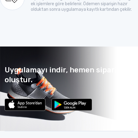
ek işlemlere göre belirlenir. Ödemen siparişin hazır
olduktan sonra uygulamaya kayıtlı kartından çekilir.
Uygulamayı indir, hemen sipariş
oluştur.