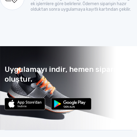
ek işlemlere göre belirlenir. Ödemen siparişin hazır
olduktan sonra uygulamaya kayıtlı kartından çekilir.
Uygulamayı indir, hemen sipariş
oluştur.