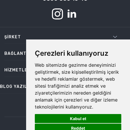
ŞIRKET
Çerezleri kullanıyoruz
BAĞLANTILAR
Web sitemizde gezinme deneyiminizi
HIZMETLER
geliştirmek, size kişiselleştirilmiş içerik
ve hedefli reklamlar göstermek, web
sitesi trafiğimizi analiz etmek ve
BLOG YAZILARI
ziyaretçilerimizin nereden geldiğini
anlamak için çerezleri ve diğer izleme
teknolojilerini kullanıyoruz.
bilgi@temiz.co
Kabul et
1
©2026 Temiz, Her Hakkı Saklıdır.
Reddet