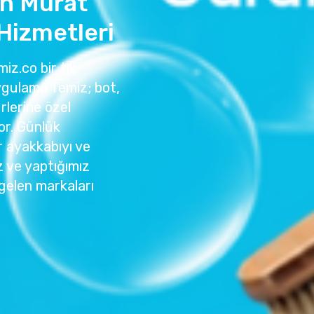
n Murat
Hizmetleri
iz.co bir tık
ygulama Temiz; bot,
rlerine özel
or. Günlük
r ayakkabıyı ve
z ve yaptığımız
gelen markaları