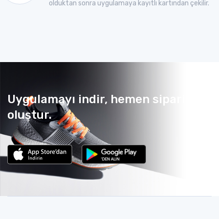
olduktan sonra uygulamaya kayıtlı kartından çekilir.
Uygulamayı indir, hemen sipariş
oluştur.