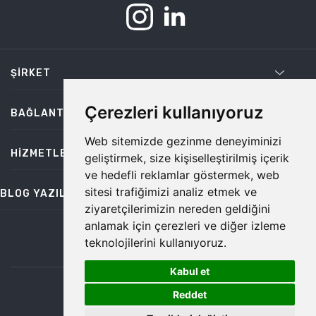
ŞIRKET
Çerezleri kullanıyoruz
BAĞLANTILAR
Web sitemizde gezinme deneyiminizi
HIZMETLER
geliştirmek, size kişiselleştirilmiş içerik
ve hedefli reklamlar göstermek, web
sitesi trafiğimizi analiz etmek ve
BLOG YAZILARI
ziyaretçilerimizin nereden geldiğini
anlamak için çerezleri ve diğer izleme
teknolojilerini kullanıyoruz.
bilgi@temiz.co
Kabul et
1
©2026 Temiz, Her Hakkı Saklıdır.
Reddet