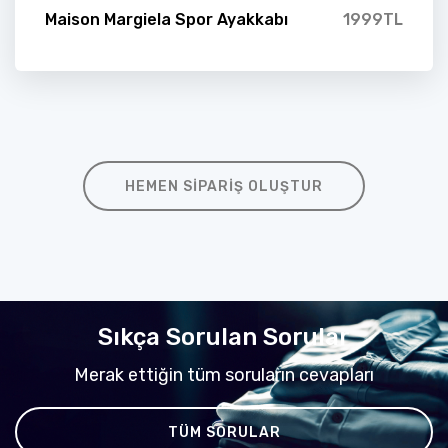
Maison Margiela Spor Ayakkabı
1999TL
HEMEN SIPARIŞ OLUŞTUR
Sıkça Sorulan Sorular
Merak ettiğin tüm soruların cevapları
TÜM SORULAR