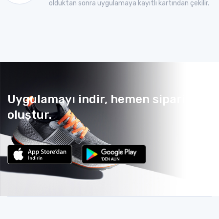
olduktan sonra uygulamaya kayıtlı kartından çekilir.
Uygulamayı indir, hemen sipariş
oluştur.