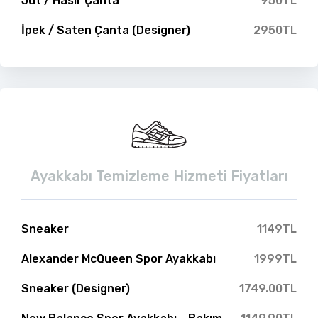
Jüt / Hasır Çanta
950TL
İpek / Saten Çanta (Designer)
2950TL
Ayakkabı Temizleme Hizmeti Fiyatları
Sneaker
1149TL
Alexander McQueen Spor Ayakkabı
1999TL
Sneaker (Designer)
1749.00TL