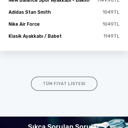
New Balance Spor Ayakkabı - Bakım
1149.90TL
Adidas Stan Smith
1049TL
Nike Air Force
1049TL
Klasik Ayakkabı / Babet
1149TL
TÜM FIYAT LISTESI
Sıkça Sorulan Sorular