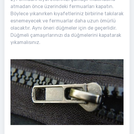
atmadan önce üzerindeki fermuarları kapatın.
Böylece yıkanırken kıyafetleriniz birbirine takılarak
esnemeyecek ve fermuarlar daha uzun ömürlü
olacaktır. Aynı öneri düğmeler için de geçerlidir.
Düğmeli çamaşırlarınızı da düğmelerini kapatarak
yıkamalısınız.