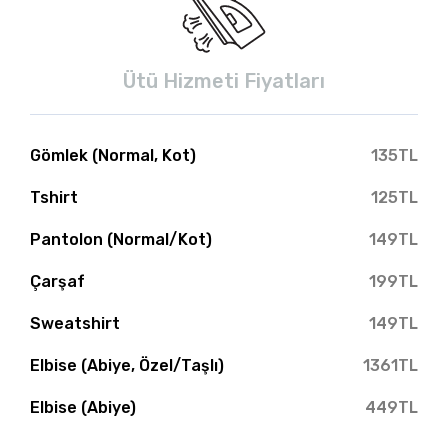
Ütü Hizmeti Fiyatları
Gömlek (Normal, Kot)
135TL
Tshirt
125TL
Pantolon (Normal/Kot)
149TL
Çarşaf
199TL
Sweatshirt
149TL
Elbise (Abiye, Özel/Taşlı)
1361TL
Elbise (Abiye)
449TL