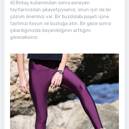
4) Birkaç kullanımdan sonra esneyen
taytlarınızdan şikayetçiyseniz, onun için de bir
çözüm önerimiz var. Bir buzdolabı poşeti içine
taytınızı koyun ve buzluğa atın. Bir gece sonra
çıkardığınızda dayanıklığının arttığını
göreceksiniz.