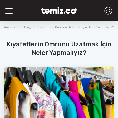
Toggle
navigation
Anasayfa
Blog
Kıyafetlerin Ömrünü Uzatmak İçin Neler Yapmalıyız?
Kıyafetlerin Ömrünü Uzatmak İçin
Neler Yapmalıyız?