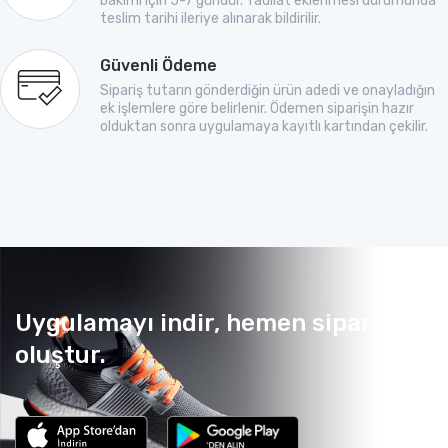
bakımı için 5-7 gündür. Tadilat eklenmesi durumunda
teslim tarihi ileriye alınarak bildirilir.
Güvenli Ödeme
Sipariş tutarın gönderdiğin ürün adedi ve onayladığın
ek işlemlere göre belirlenir. Ödemen siparişin hazır
olduktan sonra uygulamaya kayıtlı kartından çekilir.
Uygulamayı indir, hemen sipariş
oluştur.