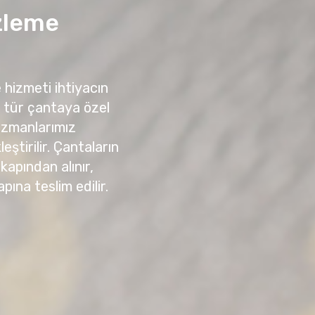
zleme
hizmeti ihtiyacın
r tür çantaya özel
 uzmanlarımız
ştirilir. Çantaların
kapından alınır,
ına teslim edilir.