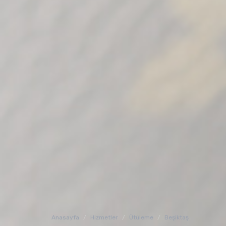
Anasayfa
Hizmetler
Ütüleme
Beşiktaş