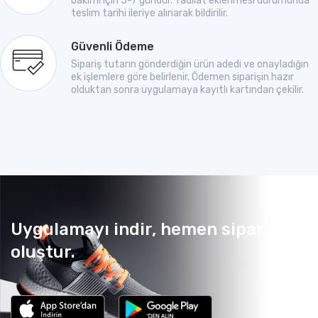
bakımı için 5-7 gündür. Tadilat eklenmesi durumunda
teslim tarihi ileriye alınarak bildirilir.
Güvenli Ödeme
Sipariş tutarın gönderdiğin ürün adedi ve onayladığın
ek işlemlere göre belirlenir. Ödemen siparişin hazır
olduktan sonra uygulamaya kayıtlı kartından çekilir.
Uygulamayı indir, hemen sipariş
oluştur.