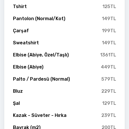
Tshirt
125TL
Pantolon (Normal/Kot)
149TL
Çarşaf
199TL
Sweatshirt
149TL
Elbise (Abiye, Özel/Taşlı)
1361TL
Elbise (Abiye)
449TL
Palto / Pardesü (Normal)
579TL
Bluz
229TL
Şal
129TL
Kazak - Süveter - Hırka
239TL
Bayrak (m2)
200TL