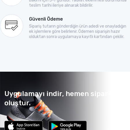
bakımı için 5-7 gündür. Tadilat eklenmesi durumunda
teslim tarihi ileriye alınarak bildirilir.
Güvenli Ödeme
Sipariş tutarın gönderdiğin ürün adedi ve onayladığın
ek işlemlere göre belirlenir. Ödemen siparişin hazır
olduktan sonra uygulamaya kayıtlı kartından çekilir.
Uygulamayı indir, hemen sipariş
oluştur.