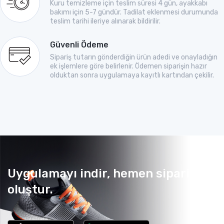
Kuru temizleme için teslim süresi 4 gün, ayakkabı
bakımı için 5-7 gündür. Tadilat eklenmesi durumunda
teslim tarihi ileriye alınarak bildirilir.
Güvenli Ödeme
Sipariş tutarın gönderdiğin ürün adedi ve onayladığın
ek işlemlere göre belirlenir. Ödemen siparişin hazır
olduktan sonra uygulamaya kayıtlı kartından çekilir.
Uygulamayı indir, hemen sipariş
oluştur.