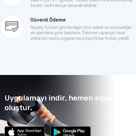
bakımı için 5-7 gündür. Tadilat eklenmesi durumunda
teslim tarihi ileriye alınarak bildirilir.
Güvenli Ödeme
Sipariş tutarın gönderdiğin ürün adedi ve onayladığın
ek işlemlere göre belirlenir. Ödemen siparişin hazır
olduktan sonra uygulamaya kayıtlı kartından çekilir.
Uygulamayı indir, hemen sipariş
oluştur.