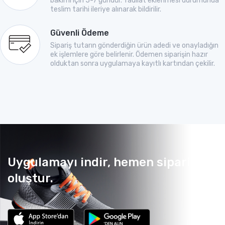
bakımı için 5-7 gündür. Tadilat eklenmesi durumunda
teslim tarihi ileriye alınarak bildirilir.
Güvenli Ödeme
Sipariş tutarın gönderdiğin ürün adedi ve onayladığın
ek işlemlere göre belirlenir. Ödemen siparişin hazır
olduktan sonra uygulamaya kayıtlı kartından çekilir.
Uygulamayı indir, hemen sipariş
oluştur.