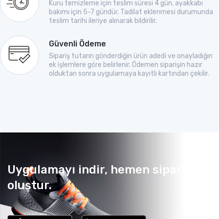
Kuru temizleme için teslim süresi 4 gün, ayakkabı
bakımı için 5-7 gündür. Tadilat eklenmesi durumunda
teslim tarihi ileriye alınarak bildirilir.
Güvenli Ödeme
Sipariş tutarın gönderdiğin ürün adedi ve onayladığın
ek işlemlere göre belirlenir. Ödemen siparişin hazır
olduktan sonra uygulamaya kayıtlı kartından çekilir.
Uygulamayı indir, hemen sipariş
oluştur.