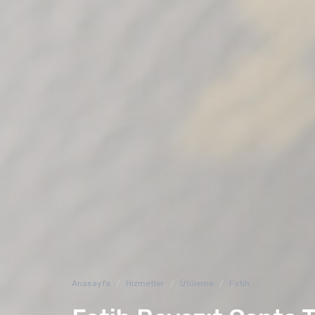
Anasayfa
Hizmetler
Ütüleme
Fatih