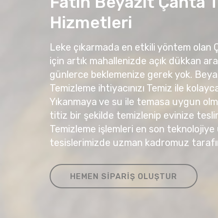
Fatih Beyazıt Çanta
Hizmetleri
Leke çıkarmada en etkili yöntem olan
için artık mahallenizde açık dükkan ar
günlerce beklemenize gerek yok. Beya
Temizleme ihtiyacınızı Temiz ile kolayca 
Yıkanmaya ve su ile temasa uygun olma
titiz bir şekilde temizlenip evinize tesli
Temizleme işlemleri en son teknolojiye
tesislerimizde uzman kadromuz tarafı
HEMEN SIPARIŞ OLUŞTUR