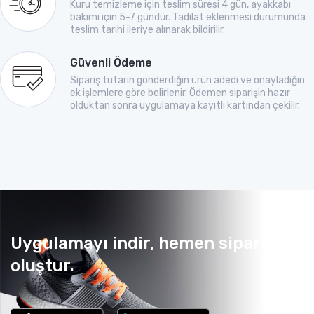
Kuru temizleme için teslim süresi 4 gün, ayakkabı
bakımı için 5-7 gündür. Tadilat eklenmesi durumunda
teslim tarihi ileriye alınarak bildirilir.
Güvenli Ödeme
Sipariş tutarın gönderdiğin ürün adedi ve onayladığın
ek işlemlere göre belirlenir. Ödemen siparişin hazır
olduktan sonra uygulamaya kayıtlı kartından çekilir.
Uygulamayı indir, hemen sipariş
oluştur.