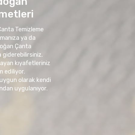
doğan
metleri
 Çanta Temizleme
amanıza ya da
doğan Çanta
giderebilirsiniz.
yan kıyafetleriniz
m ediliyor.
 uygun olarak kendi
ndan uygulanıyor.