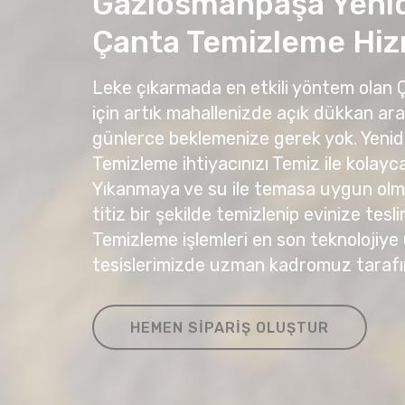
Gaziosmanpaşa Yeni
Çanta Temizleme Hiz
Leke çıkarmada en etkili yöntem olan
için artık mahallenizde açık dükkan ar
günlerce beklemenize gerek yok. Yeni
Temizleme ihtiyacınızı Temiz ile kolayca 
Yıkanmaya ve su ile temasa uygun olma
titiz bir şekilde temizlenip evinize tesli
Temizleme işlemleri en son teknolojiye
tesislerimizde uzman kadromuz tarafı
HEMEN SIPARIŞ OLUŞTUR