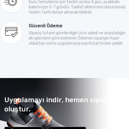
Kuru temizleme için teslim süresi 4 gün, ayakkabı
bakımı için 5-7 gündür. Tadilat eklenmesi durumunda
teslim tarihi ileriye alınarak bildirilir.
Güvenli Ödeme
Sipariş tutarın gönderdiğin ürün adedi ve onayladığın
ek işlemlere göre belirlenir. Ödemen siparişin hazır
olduktan sonra uygulamaya kayıtlı kartından çekilir.
Uygulamayı indir, hemen sipariş
oluştur.