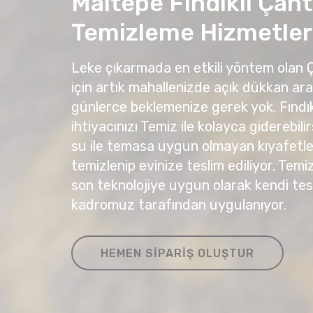
Maltepe Fındıklı Çan
Temizleme Hizmetler
Leke çıkarmada en etkili yöntem olan
için artık mahallenizde açık dükkan ar
günlerce beklemenize gerek yok. Fındı
ihtiyacınızı Temiz ile kolayca giderebil
su ile temasa uygun olmayan kıyafetleri
temizlenip evinize teslim ediliyor. Temi
son teknolojiye uygun olarak kendi te
kadromuz tarafından uygulanıyor.
HEMEN SIPARIŞ OLUŞTUR