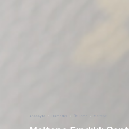
Anasayfa
Hizmetler
Ütüleme
Maltepe