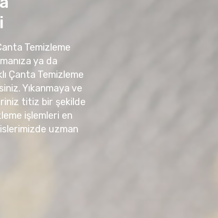
ta
i
 Çanta Temizleme
amanıza ya da
klı Çanta Temizleme
irsiniz. Yıkanmaya ve
niz titiz bir şekilde
zleme işlemleri en
sislerimizde uzman