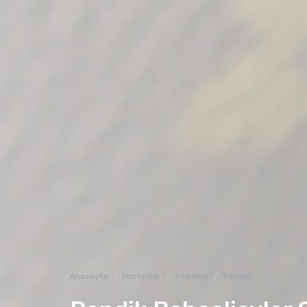
Anasayfa
Hizmetler
Ütüleme
Pendik