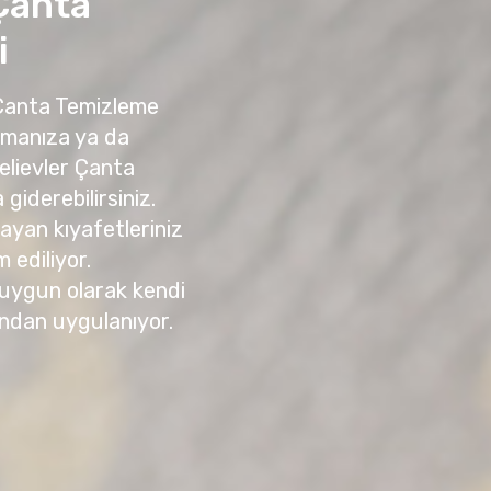
Çanta
i
 Çanta Temizleme
amanıza ya da
elievler Çanta
giderebilirsiniz.
yan kıyafetleriniz
m ediliyor.
 uygun olarak kendi
ndan uygulanıyor.