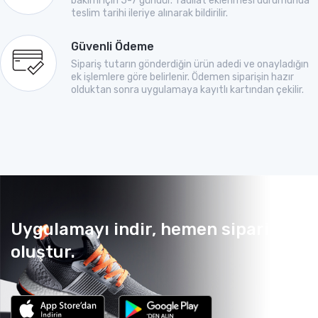
bakımı için 5-7 gündür. Tadilat eklenmesi durumunda
teslim tarihi ileriye alınarak bildirilir.
Güvenli Ödeme
Sipariş tutarın gönderdiğin ürün adedi ve onayladığın
ek işlemlere göre belirlenir. Ödemen siparişin hazır
olduktan sonra uygulamaya kayıtlı kartından çekilir.
Uygulamayı indir, hemen sipariş
oluştur.