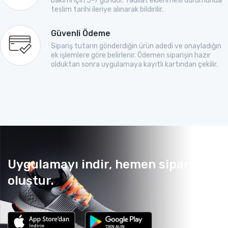
bakımı için 5-7 gündür. Tadilat eklenmesi durumunda
teslim tarihi ileriye alınarak bildirilir.
Güvenli Ödeme
Sipariş tutarın gönderdiğin ürün adedi ve onayladığın
ek işlemlere göre belirlenir. Ödemen siparişin hazır
olduktan sonra uygulamaya kayıtlı kartından çekilir.
Uygulamayı indir, hemen sipariş
oluştur.