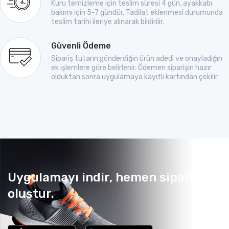
Kuru temizleme için teslim süresi 4 gün, ayakkabı
bakımı için 5-7 gündür. Tadilat eklenmesi durumunda
teslim tarihi ileriye alınarak bildirilir.
Güvenli Ödeme
Sipariş tutarın gönderdiğin ürün adedi ve onayladığın
ek işlemlere göre belirlenir. Ödemen siparişin hazır
olduktan sonra uygulamaya kayıtlı kartından çekilir.
Uygulamayı indir, hemen sipariş
oluştur.