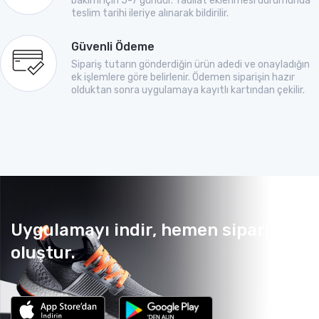
bakımı için 5-7 gündür. Tadilat eklenmesi durumunda
teslim tarihi ileriye alınarak bildirilir.
Güvenli Ödeme
Sipariş tutarın gönderdiğin ürün adedi ve onayladığın
ek işlemlere göre belirlenir. Ödemen siparişin hazır
olduktan sonra uygulamaya kayıtlı kartından çekilir.
Uygulamayı indir, hemen sipariş
oluştur.