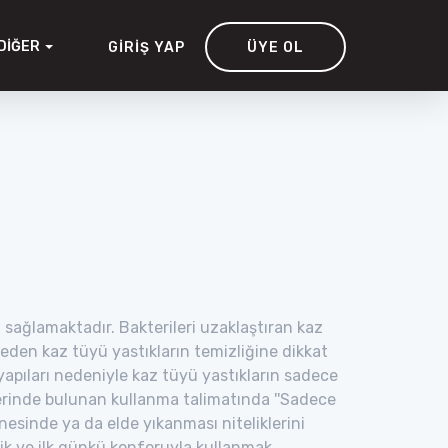
DIĞER
GIRIŞ YAP
ÜYE OL
u sağlamaktadır. Bakterileri uzaklaştıran kaz
s eden kaz tüyü yastıkların temizliğine dikkat
k yapıları nedeniyle kaz tüyü yastıkların sadece
zerinde bulunan kullanma talimatında ''Sadece
nesinde ya da elde yıkanması niteliklerini
nik ve ilk günkü konforuyla kullanmak