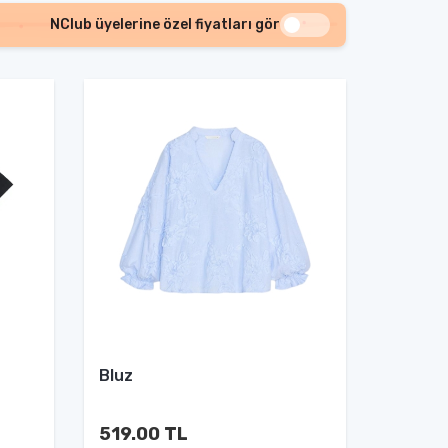
NClub üyelerine özel fiyatları gör
Bluz
519.00 TL