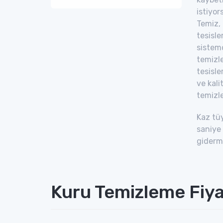
istiyor
Temiz, 
tesisl
sistemd
temizle
tesisle
ve kali
temizle
Kaz tüy
saniye 
giderme
Kuru Temizleme Fiya