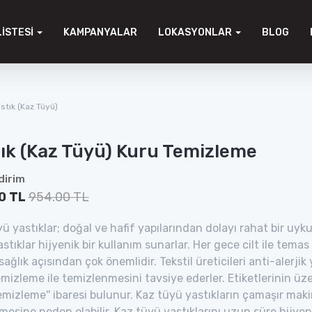
LISTESI
KAMPANYALAR
LOKASYONLAR
BLOG
stık (Kaz Tüyü)
ık (Kaz Tüyü) Kuru Temizleme
dirim
0 TL
954.00 TL
ü yastıklar; doğal ve hafif yapılarından dolayı rahat bir uyk
stıklar hijyenik bir kullanım sunarlar. Her gece cilt ile tema
ağlık açısından çok önemlidir. Tekstil üreticileri anti-alerji
mizleme ile temizlenmesini tavsiye ederler. Etiketlerinin ü
mizleme'' ibaresi bulunur. Kaz tüyü yastıkların çamaşır maki
esine neden olabilir. Kaz tüyü yastıklarını uzun süre hijye