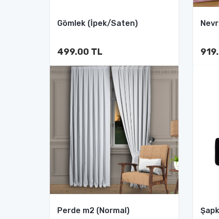
Gömlek (İpek/Saten)
Nevr
499.00 TL
919
Perde m2 (Normal)
Şap