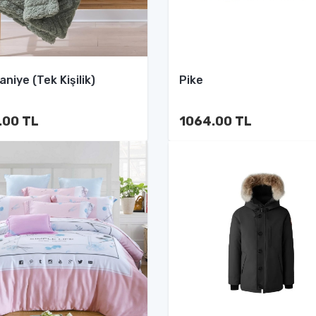
niye (Tek Kişilik)
Pike
.00 TL
1064.00 TL