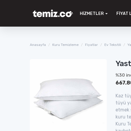
HIZMETLER
FIYAT 
Anasayfa
Kuru Temizleme
Fiyatlar
Ev Tekstili
Ya
Yast
%30 in
667.8
Kaz tüy
tüyü ya
etmek s
kuru te
Kuru Te
kaybetm