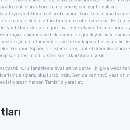
san düzenli olarak kuru temizleme işlemi yaptırmalısın.
kaz tüyü yastıklara özel profesyonel kuru temizleme hizmeti
erinde uzman ekibimiz tarafından özenle temizlenir. En temi
e, yastıklar dokusuna göre ayrılır ve yıkama talimatlarına uyg
tmek için taşımana ve beklemene de gerek yok. Valelerimiz di
rimizde işlemleri tamamlanır ve tekrar kapına teslim edilir. Te
teleri korunur. Siparişinin işlem süreci anlık bildirimler olara
nip sana teslim edildikten sonra kartından çekilir.
ü yastık kuru temizleme fiyatları ve detaylı bilgiye websit
içerisinde sipariş oluşturabilirsin. Sen de kaz tüyü yastık
ku
k istiyorsan hemen Temiz'i ziyaret et.
tları