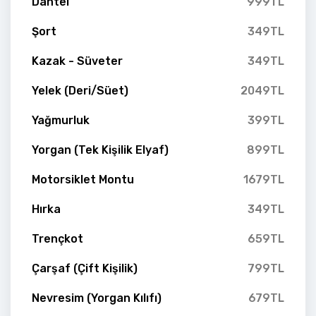
Dantel
999TL
Şort
349TL
Kazak - Süveter
349TL
Yelek (Deri/Süet)
2049TL
Yağmurluk
399TL
Yorgan (Tek Kişilik Elyaf)
899TL
Motorsiklet Montu
1679TL
Hırka
349TL
Trençkot
659TL
Çarşaf (Çift Kişilik)
799TL
Nevresim (Yorgan Kılıfı)
679TL