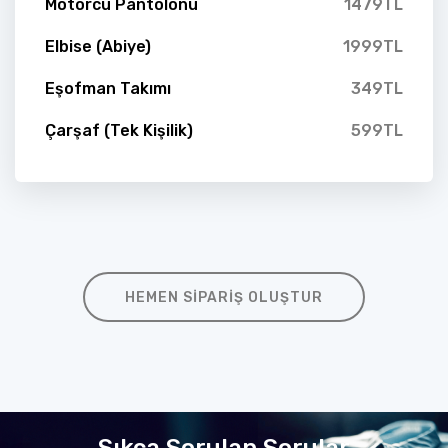
Motorcu Pantolonu
1479TL
Elbise (Abiye)
1999TL
Eşofman Takımı
349TL
Çarşaf (Tek Kişilik)
599TL
HEMEN SIPARIŞ OLUŞTUR
Sıkça Sorulan Sorular