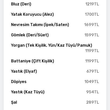
Bluz (Deri)
1219TL
Yatak Koruyucu (Alez)
1700TL
Nevresim Takımı (İpek/Saten)
1699TL
Gömlek (Deri/Süet)
1599TL
Yorgan (Tek Kişilik, Yün/Kaz Tüyü/Pamuk)
1199TL
Battaniye (Çift Kişilik)
1199TL
Yastık (Elyaf)
679TL
Döpiyes
1049TL
Yastık (Kaz Tüyü)
954TL
Şal
289TL