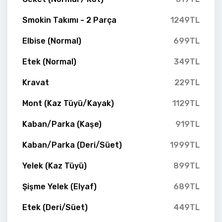
Smokin Takımı - 2 Parça
1249TL
Elbise (Normal)
699TL
Etek (Normal)
349TL
Kravat
229TL
Mont (Kaz Tüyü/Kayak)
1129TL
Kaban/Parka (Kaşe)
919TL
Kaban/Parka (Deri/Süet)
1999TL
Yelek (Kaz Tüyü)
899TL
Şişme Yelek (Elyaf)
689TL
Etek (Deri/Süet)
449TL