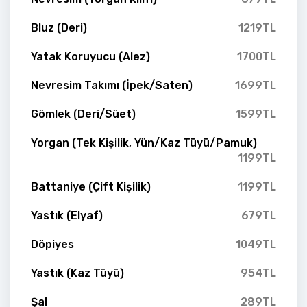
Bluz (Deri)
1219TL
Yatak Koruyucu (Alez)
1700TL
Nevresim Takımı (İpek/Saten)
1699TL
Gömlek (Deri/Süet)
1599TL
Yorgan (Tek Kişilik, Yün/Kaz Tüyü/Pamuk)
1199TL
Battaniye (Çift Kişilik)
1199TL
Yastık (Elyaf)
679TL
Döpiyes
1049TL
Yastık (Kaz Tüyü)
954TL
Şal
289TL