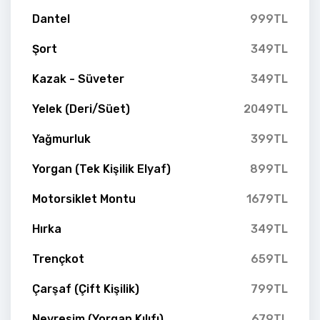
Dantel
999TL
Şort
349TL
Kazak - Süveter
349TL
Yelek (Deri/Süet)
2049TL
Yağmurluk
399TL
Yorgan (Tek Kişilik Elyaf)
899TL
Motorsiklet Montu
1679TL
Hırka
349TL
Trençkot
659TL
Çarşaf (Çift Kişilik)
799TL
Nevresim (Yorgan Kılıfı)
679TL