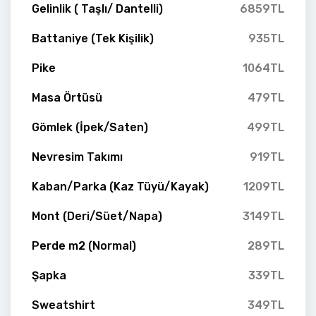
Gelinlik ( Taşlı/ Dantelli)
6859TL
Battaniye (Tek Kişilik)
935TL
Pike
1064TL
Masa Örtüsü
479TL
Gömlek (İpek/Saten)
499TL
Nevresim Takımı
919TL
Kaban/Parka (Kaz Tüyü/Kayak)
1209TL
Mont (Deri/Süet/Napa)
3149TL
Perde m2 (Normal)
289TL
Şapka
339TL
Sweatshirt
349TL