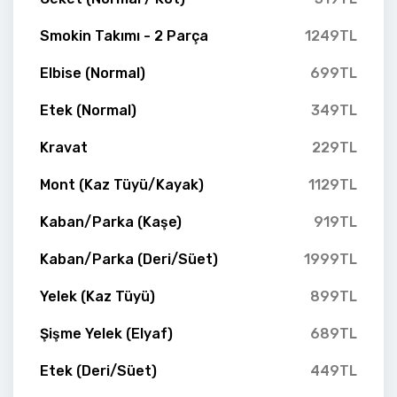
Smokin Takımı - 2 Parça
1249TL
Elbise (Normal)
699TL
Etek (Normal)
349TL
Kravat
229TL
Mont (Kaz Tüyü/Kayak)
1129TL
Kaban/Parka (Kaşe)
919TL
Kaban/Parka (Deri/Süet)
1999TL
Yelek (Kaz Tüyü)
899TL
Şişme Yelek (Elyaf)
689TL
Etek (Deri/Süet)
449TL