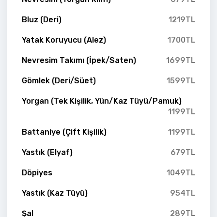
Bluz (Deri)
1219TL
Yatak Koruyucu (Alez)
1700TL
Nevresim Takımı (İpek/Saten)
1699TL
Gömlek (Deri/Süet)
1599TL
Yorgan (Tek Kişilik, Yün/Kaz Tüyü/Pamuk)
1199TL
Battaniye (Çift Kişilik)
1199TL
Yastık (Elyaf)
679TL
Döpiyes
1049TL
Yastık (Kaz Tüyü)
954TL
Şal
289TL