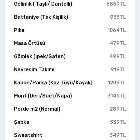
Gelinlik ( Taşlı/ Dantelli)
6859TL
Battaniye (Tek Kişilik)
935TL
Pike
1064TL
Masa Örtüsü
479TL
Gömlek (İpek/Saten)
499TL
Nevresim Takımı
919TL
Kaban/Parka (Kaz Tüyü/Kayak)
1209TL
Mont (Deri/Süet/Napa)
3149TL
Perde m2 (Normal)
289TL
Şapka
339TL
Sweatshirt
349TL