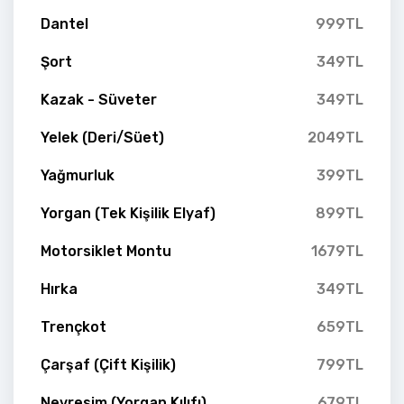
Dantel
999TL
Şort
349TL
Kazak - Süveter
349TL
Yelek (Deri/Süet)
2049TL
Yağmurluk
399TL
Yorgan (Tek Kişilik Elyaf)
899TL
Motorsiklet Montu
1679TL
Hırka
349TL
Trençkot
659TL
Çarşaf (Çift Kişilik)
799TL
Nevresim (Yorgan Kılıfı)
679TL