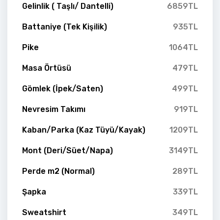
Gelinlik ( Taşlı/ Dantelli)
6859TL
Battaniye (Tek Kişilik)
935TL
Pike
1064TL
Masa Örtüsü
479TL
Gömlek (İpek/Saten)
499TL
Nevresim Takımı
919TL
Kaban/Parka (Kaz Tüyü/Kayak)
1209TL
Mont (Deri/Süet/Napa)
3149TL
Perde m2 (Normal)
289TL
Şapka
339TL
Sweatshirt
349TL