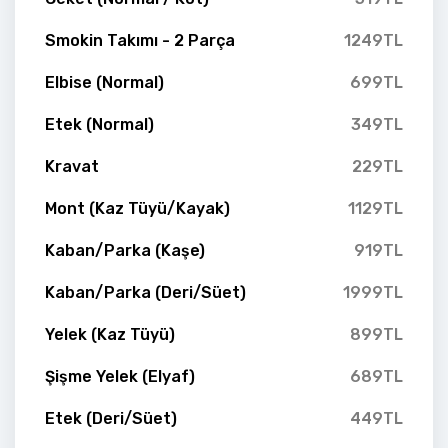
Smokin Takımı - 2 Parça
1249TL
Elbise (Normal)
699TL
Etek (Normal)
349TL
Kravat
229TL
Mont (Kaz Tüyü/Kayak)
1129TL
Kaban/Parka (Kaşe)
919TL
Kaban/Parka (Deri/Süet)
1999TL
Yelek (Kaz Tüyü)
899TL
Şişme Yelek (Elyaf)
689TL
Etek (Deri/Süet)
449TL