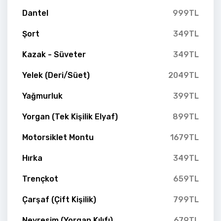
Dantel
999TL
Şort
349TL
Kazak - Süveter
349TL
Yelek (Deri/Süet)
2049TL
Yağmurluk
399TL
Yorgan (Tek Kişilik Elyaf)
899TL
Motorsiklet Montu
1679TL
Hırka
349TL
Trençkot
659TL
Çarşaf (Çift Kişilik)
799TL
Nevresim (Yorgan Kılıfı)
679TL