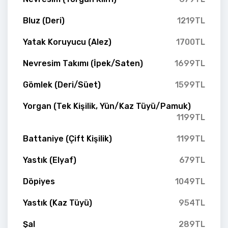
Bluz (Deri)
1219TL
Yatak Koruyucu (Alez)
1700TL
Nevresim Takımı (İpek/Saten)
1699TL
Gömlek (Deri/Süet)
1599TL
Yorgan (Tek Kişilik, Yün/Kaz Tüyü/Pamuk)
1199TL
Battaniye (Çift Kişilik)
1199TL
Yastık (Elyaf)
679TL
Döpiyes
1049TL
Yastık (Kaz Tüyü)
954TL
Şal
289TL