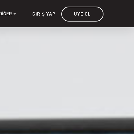
DIĞER
GIRIŞ YAP
ÜYE OL