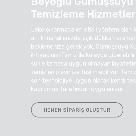
Beyoğlu Gümüşsuyu 
Temizleme Hizmetler
Leke çıkarmada en etkili yöntem olan 
artık mahallenizde açık dükkan araman
beklemenize gerek yok. Gümüşsuyu K
ihtiyacınızı Temiz ile kolayca giderebil
su ile temasa uygun olmayan kıyafetleri
temizlenip evinize teslim ediliyor. Temi
son teknolojiye uygun olarak kendi te
kadromuz tarafından uygulanıyor.
HEMEN SIPARIŞ OLUŞTUR