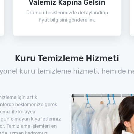
Valemiz Kapına Gelsin
Ürünleri tesislerimizde detaylandırıp
fiyat bilgisini gönderelim.
Kuru Temizleme Hizmeti
yonel kuru temizleme hizmeti, hem de n
izleme için artık
nlerce beklemenize gerek
emiz ile kolayca
uygun olmayan kıyafetleriniz
yor. Temizleme işlemleri en
imizde uzman kadromuz