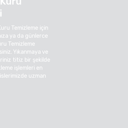
Kuru
i
Kuru Temizleme için
ıza ya da günlerce
uru Temizleme
irsiniz. Yıkanmaya ve
niz titiz bir şekilde
zleme işlemleri en
sislerimizde uzman