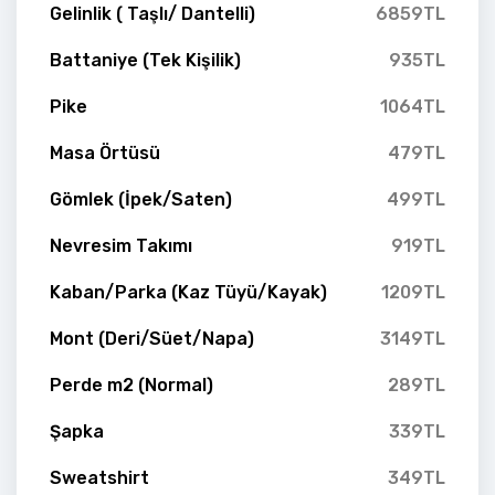
Gelinlik ( Taşlı/ Dantelli)
6859TL
Battaniye (Tek Kişilik)
935TL
Pike
1064TL
Masa Örtüsü
479TL
Gömlek (İpek/Saten)
499TL
Nevresim Takımı
919TL
Kaban/Parka (Kaz Tüyü/Kayak)
1209TL
Mont (Deri/Süet/Napa)
3149TL
Perde m2 (Normal)
289TL
Şapka
339TL
Sweatshirt
349TL