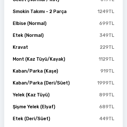
Smokin Takımı - 2 Parça
1249TL
Elbise (Normal)
699TL
Etek (Normal)
349TL
Kravat
229TL
Mont (Kaz Tüyü/Kayak)
1129TL
Kaban/Parka (Kaşe)
919TL
Kaban/Parka (Deri/Süet)
1999TL
Yelek (Kaz Tüyü)
899TL
Şişme Yelek (Elyaf)
689TL
Etek (Deri/Süet)
449TL