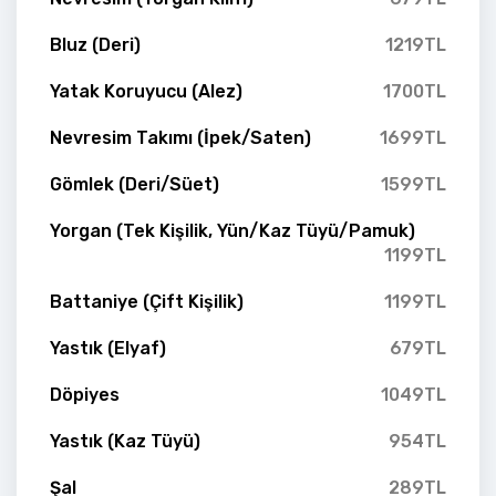
Bluz (Deri)
1219TL
Yatak Koruyucu (Alez)
1700TL
Nevresim Takımı (İpek/Saten)
1699TL
Gömlek (Deri/Süet)
1599TL
Yorgan (Tek Kişilik, Yün/Kaz Tüyü/Pamuk)
1199TL
Battaniye (Çift Kişilik)
1199TL
Yastık (Elyaf)
679TL
Döpiyes
1049TL
Yastık (Kaz Tüyü)
954TL
Şal
289TL