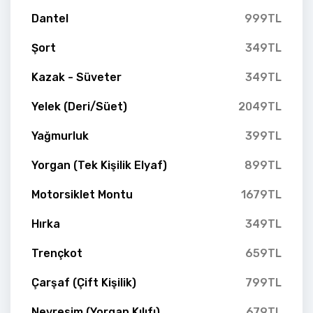
Dantel
999TL
Şort
349TL
Kazak - Süveter
349TL
Yelek (Deri/Süet)
2049TL
Yağmurluk
399TL
Yorgan (Tek Kişilik Elyaf)
899TL
Motorsiklet Montu
1679TL
Hırka
349TL
Trençkot
659TL
Çarşaf (Çift Kişilik)
799TL
Nevresim (Yorgan Kılıfı)
679TL