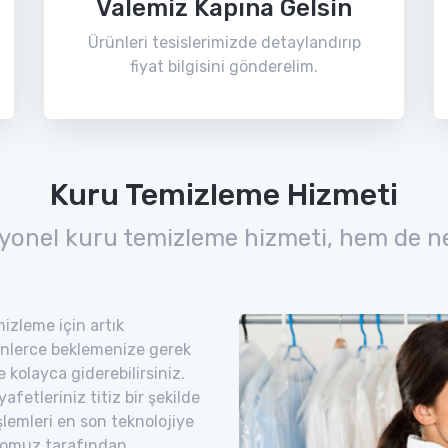
Valemiz Kapına Gelsin
Ürünleri tesislerimizde detaylandırıp
fiyat bilgisini gönderelim.
Kuru Temizleme Hizmeti
yonel kuru temizleme hizmeti, hem de n
izleme için artık
nlerce beklemenize gerek
 kolayca giderebilirsiniz.
etleriniz titiz bir şekilde
şlemleri en son teknolojiye
romuz tarafından