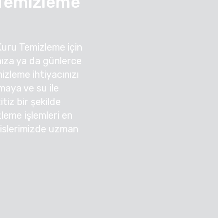
 Temizleme
Kuru Temizleme için
ıza ya da günlerce
zleme ihtiyacınızı
nmaya ve su ile
tiz bir şekilde
zleme işlemleri en
sislerimizde uzman