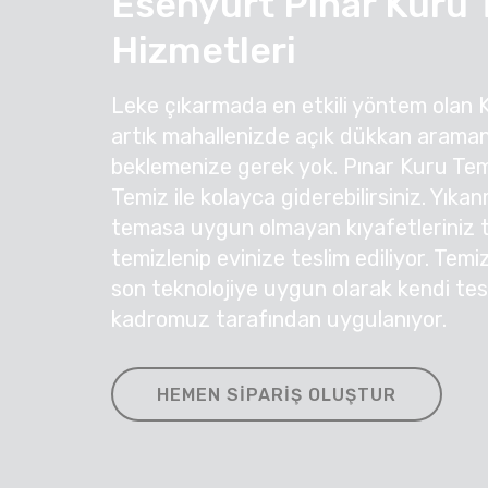
Esenyurt Pınar Kuru
Hizmetleri
Leke çıkarmada en etkili yöntem olan 
artık mahallenizde açık dükkan araman
beklemenize gerek yok. Pınar Kuru Temi
Temiz ile kolayca giderebilirsiniz. Yıka
temasa uygun olmayan kıyafetleriniz ti
temizlenip evinize teslim ediliyor. Temi
son teknolojiye uygun olarak kendi te
kadromuz tarafından uygulanıyor.
HEMEN SIPARIŞ OLUŞTUR