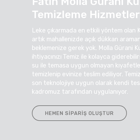
Fatih Molla Gürani K
Temizleme Hizmetler
Leke çıkarmada en etkili yöntem olan 
artık mahallenizde açık dükkan araman
beklemenize gerek yok. Molla Gürani 
ihtiyacınızı Temiz ile kolayca giderebil
su ile temasa uygun olmayan kıyafetleri
temizlenip evinize teslim ediliyor. Temi
son teknolojiye uygun olarak kendi te
kadromuz tarafından uygulanıyor.
HEMEN SIPARIŞ OLUŞTUR