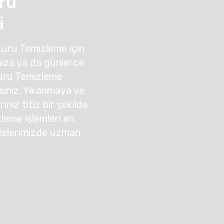
uru
i
Kuru Temizleme için
ıza ya da günlerce
Kuru Temizleme
irsiniz. Yıkanmaya ve
niz titiz bir şekilde
zleme işlemleri en
sislerimizde uzman