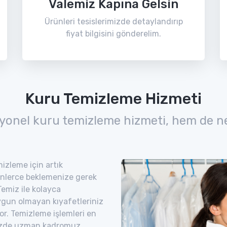
Valemiz Kapına Gelsin
Ürünleri tesislerimizde detaylandırıp
fiyat bilgisini gönderelim.
Kuru Temizleme Hizmeti
yonel kuru temizleme hizmeti, hem de n
izleme için artık
nlerce beklemenize gerek
Temiz ile kolayca
uygun olmayan kıyafetleriniz
yor. Temizleme işlemleri en
imizde uzman kadromuz