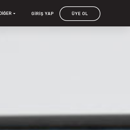
DIĞER
GIRIŞ YAP
ÜYE OL