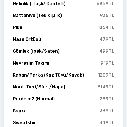
Gelinlik ( Taşlı/ Dantelli)
6859TL
Battaniye (Tek Kişilik)
935TL
Pike
1064TL
Masa Örtüsü
479TL
Gömlek (İpek/Saten)
499TL
Nevresim Takımı
919TL
Kaban/Parka (Kaz Tüyü/Kayak)
1209TL
Mont (Deri/Süet/Napa)
3149TL
Perde m2 (Normal)
289TL
Şapka
339TL
Sweatshirt
349TL