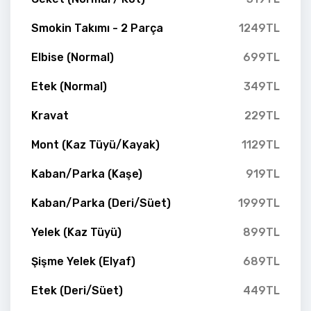
Smokin Takımı - 2 Parça
1249TL
Elbise (Normal)
699TL
Etek (Normal)
349TL
Kravat
229TL
Mont (Kaz Tüyü/Kayak)
1129TL
Kaban/Parka (Kaşe)
919TL
Kaban/Parka (Deri/Süet)
1999TL
Yelek (Kaz Tüyü)
899TL
Şişme Yelek (Elyaf)
689TL
Etek (Deri/Süet)
449TL