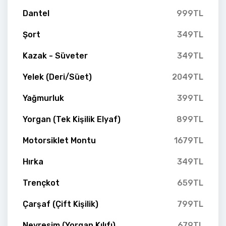
Dantel
999TL
Şort
349TL
Kazak - Süveter
349TL
Yelek (Deri/Süet)
2049TL
Yağmurluk
399TL
Yorgan (Tek Kişilik Elyaf)
899TL
Motorsiklet Montu
1679TL
Hırka
349TL
Trençkot
659TL
Çarşaf (Çift Kişilik)
799TL
Nevresim (Yorgan Kılıfı)
679TL