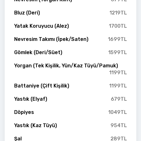
Bluz (Deri)
1219TL
Yatak Koruyucu (Alez)
1700TL
Nevresim Takımı (İpek/Saten)
1699TL
Gömlek (Deri/Süet)
1599TL
Yorgan (Tek Kişilik, Yün/Kaz Tüyü/Pamuk)
1199TL
Battaniye (Çift Kişilik)
1199TL
Yastık (Elyaf)
679TL
Döpiyes
1049TL
Yastık (Kaz Tüyü)
954TL
Şal
289TL